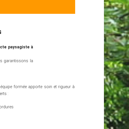
s
ecte paysagiste
à
s garantissons la
e équipe formée apporte soin et rigueur à
rts :
bordures