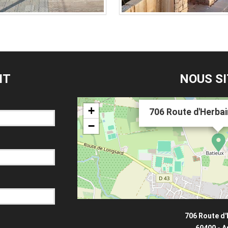
IT
NOUS S
+
706 Route d'Herba
−
706 Route d'
69400 - A