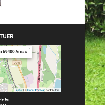
ITUER
×
in 69400 Arnas
Leaflet
| ©
OpenStreetMap
contributors
Herbain
rnas